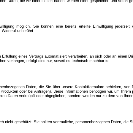
aten, die wir nicht initiiert haben, werden nicht gespeichert und sofort ge
illigung möglich. Sie können eine bereits erteilte Einwilligung jederzeit
 Widerruf unberührt.
in Erfüllung eines Vertrags automatisiert verarbeiten, an sich oder an einen
hen verlangen, erfolgt dies nur, soweit es technisch machbar ist.
nenbezogenen Daten, die Sie über unsere Kontaktformulare schicken, von Dr
Produkten oder bei Anfragen). Diese Informationen benötigen wir, um Ihre
eren Daten verknüpft oder abgeglichen, sondern werden nur zu dem von Ihn
ch nicht geschützt. Sie sollten vertrauliche, personenbezogenen Daten, die S